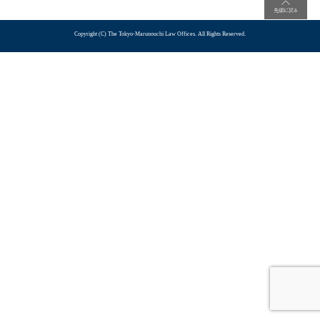
Copyright (C) The Tokyo-Marunouchi Law Offices. All Rights Reserved.