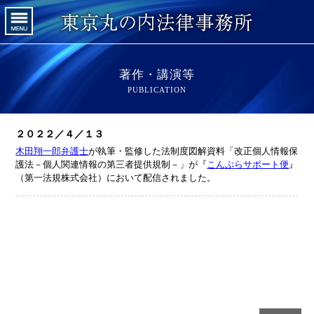
著作・講演等
PUBLICATION
２０２２／４／１３
木田翔一郎弁護士
が執筆・監修した法制度図解資料「改正個人情報保
護法－個人関連情報の第三者提供規制－」が『
こんぷらサポート便
』
（第一法規株式会社）において配信されました。