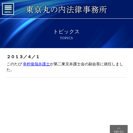
トピックス
TOPICS
２０１３／４／１
このたび
幸村俊哉弁護士
が第二東京弁護士会の副会長に就任しまし
た。