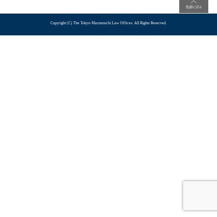
Copyright (C) The Tokyo-Marunouchi Law Offices. All Rights Reserved.