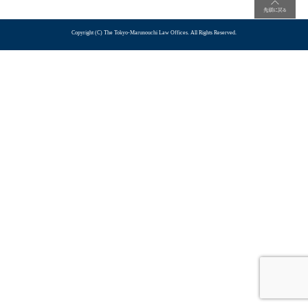
Copyright (C) The Tokyo-Marunouchi Law Offices. All Rights Reserved.